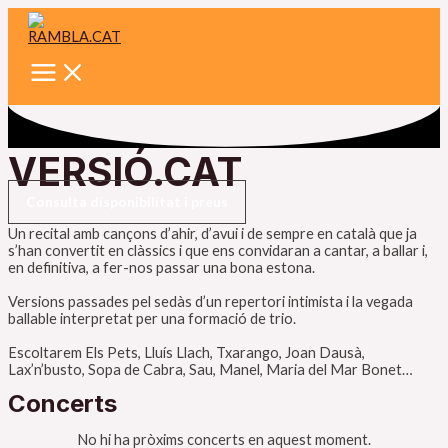
Main
Vés
Menu
al
contingut
VERSIÓ.CAT
Consulta disponibilitat i preus
Un recital amb cançons d’ahir, d’avui i de sempre en català que ja
s’han convertit en clàssics i que ens convidaran a cantar, a ballar i,
en definitiva, a fer-nos passar una bona estona.
Versions passades pel sedàs d’un repertori intimista i la vegada
ballable interpretat per una formació de trio.
Escoltarem Els Pets, Lluís Llach, Txarango, Joan Dausà,
Lax’n’busto, Sopa de Cabra, Sau, Manel, Maria del Mar Bonet…
Concerts
No hi ha pròxims concerts en aquest moment.