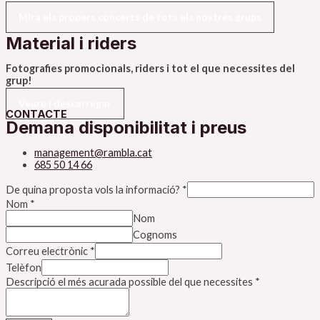
Mira els propers concerts de tots els nostres grups
Material i riders
Fotografies promocionals, riders i tot el que necessites del
grup!
Veure i descarregar
CONTACTE
Demana disponibilitat i preus
management@rambla.cat
685 50 14 66
De quina proposta vols la informació?
*
Nom
*
Nom
Cognoms
Correu electrònic
*
Telèfon
Descripció el més acurada possible del que necessites
*