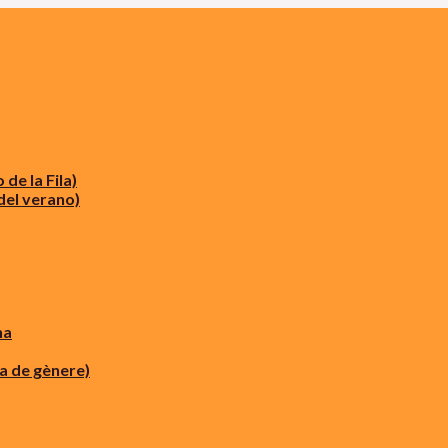
e la Fila)
el verano)
na
a de gènere)