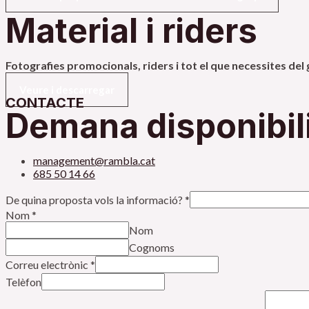
Material i riders
Fotografies promocionals, riders i tot el que necessites del
Veure i descarregar
CONTACTE
Demana disponibili
management@rambla.cat
685 50 14 66
De quina proposta vols la informació?
*
Nom
*
Nom
Cognoms
Correu electrònic
*
Telèfon