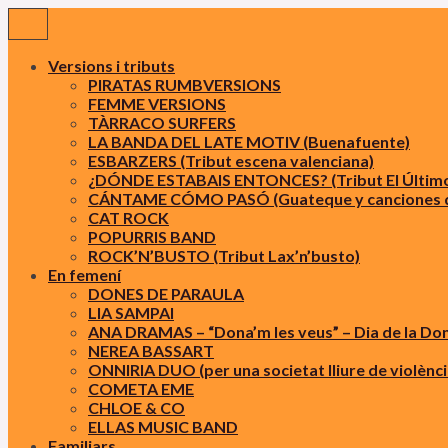
Vés
al
contingut
Versions i tributs
PIRATAS RUMBVERSIONS
FEMME VERSIONS
TÀRRACO SURFERS
LA BANDA DEL LATE MOTIV (Buenafuente)
ESBARZERS (Tribut escena valenciana)
¿DÓNDE ESTABAIS ENTONCES? (Tribut El Último d
CÁNTAME CÓMO PASÓ (Guateque y canciones d
CAT ROCK
POPURRIS BAND
ROCK’N’BUSTO (Tribut Lax’n’busto)
En femení
DONES DE PARAULA
LIA SAMPAI
ANA DRAMAS – “Dona’m les veus” – Dia de la Do
NEREA BASSART
ONNIRIA DUO (per una societat lliure de violènci
COMETA EME
CHLOE & CO
ELLAS MUSIC BAND
Familiars