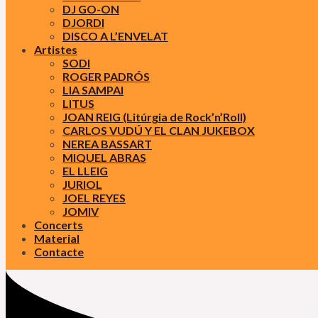
DJ GO-ON
DJORDI
DISCO A L’ENVELAT
Artistes
SODI
ROGER PADRÓS
LIA SAMPAI
LITUS
JOAN REIG (Litúrgia de Rock’n’Roll)
CARLOS VUDÚ Y EL CLAN JUKEBOX
NEREA BASSART
MIQUEL ABRAS
EL LLEIG
JURIOL
JOEL REYES
JOMIV
Concerts
Material
Contacte