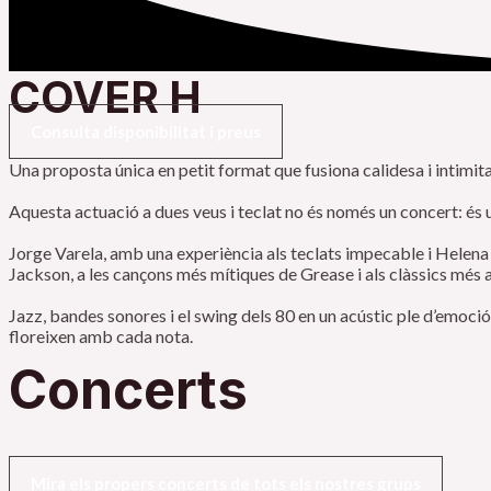
COVER H
Consulta disponibilitat i preus
Una proposta única en petit format que fusiona calidesa i intimitat
Aquesta actuació a dues veus i teclat no és només un concert: és 
Jorge Varela, amb una experiència als teclats impecable i Helena 
Jackson, a les cançons més mítiques de Grease i als clàssics més
Jazz, bandes sonores i el swing dels 80 en un acústic ple d’emoció
floreixen amb cada nota.
Concerts
Mira els propers concerts de tots els nostres grups