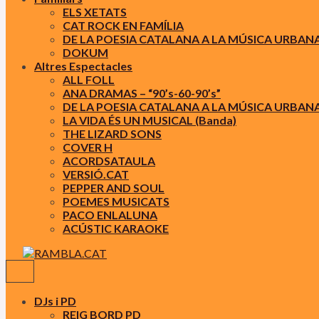
ELS XETATS
CAT ROCK EN FAMÍLIA
DE LA POESIA CATALANA A LA MÚSICA URBAN
DOKUM
Altres Espectacles
ALL FOLL
ANA DRAMAS – “90’s-60-90’s”
DE LA POESIA CATALANA A LA MÚSICA URBAN
LA VIDA ÉS UN MUSICAL (Banda)
THE LIZARD SONS
COVER H
ACORDSATAULA
VERSIÓ.CAT
PEPPER AND SOUL
POEMES MUSICATS
PACO ENLALUNA
ACÚSTIC KARAOKE
DJs i PD
REIG BORD PD