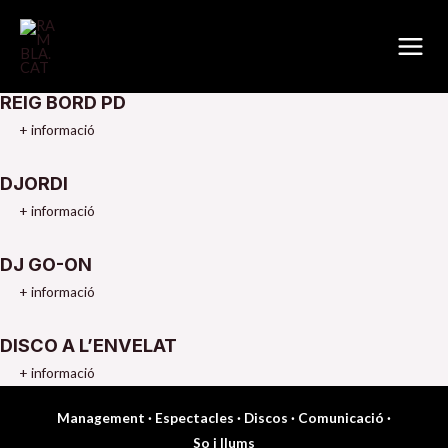
DJs i Punxadiscos
Vés
Main
al
tornar a Management
Men
contingut
REIG BORD PD
+ informació
DJORDI
+ informació
DJ GO-ON
+ informació
DISCO A L’ENVELAT
+ informació
Management
·
Espectacles
·
Discos
·
Comunicació
·
So i llums