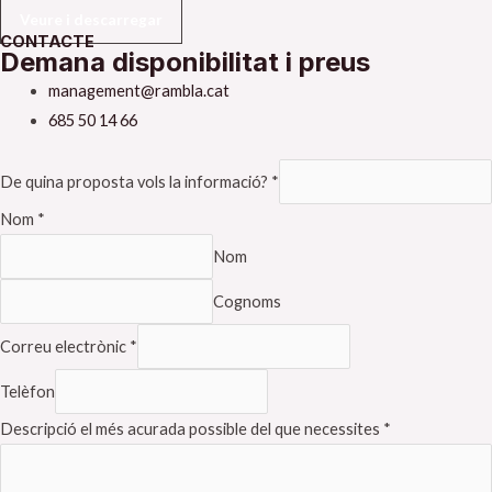
Veure i descarregar
CONTACTE
Demana disponibilitat i preus
management@rambla.cat
685 50 14 66
De quina proposta vols la informació?
*
Nom
*
Nom
Cognoms
Correu electrònic
*
Telèfon
Descripció el més acurada possible del que necessites
*