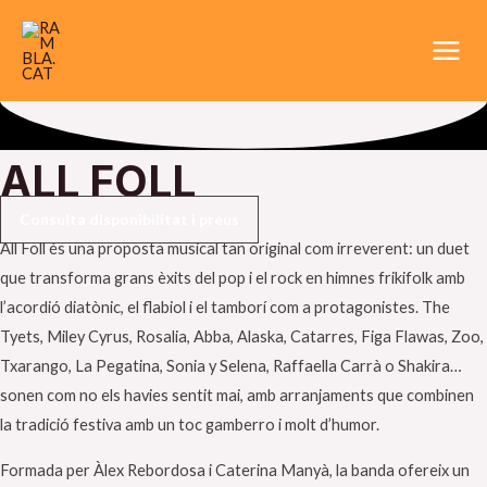
Vés
Main
al
Men
contingut
ALL FOLL
Consulta disponibilitat i preus
All Foll és una proposta musical tan original com irreverent: un duet
que transforma grans èxits del pop i el rock en himnes frikifolk amb
l’acordió diatònic, el flabiol i el tamborí com a protagonistes. The
Tyets, Miley Cyrus, Rosalia, Abba, Alaska, Catarres, Figa Flawas, Zoo,
Txarango, La Pegatina, Sonia y Selena, Raffaella Carrà o Shakira…
sonen com no els havies sentit mai, amb arranjaments que combinen
la tradició festiva amb un toc gamberro i molt d’humor.
Formada per Àlex Rebordosa i Caterina Manyà, la banda ofereix un