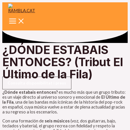
Main
Vés
Menu
al
contingut
¿DÓNDE ESTABAIS
ENTONCES? (Tribut El
Último de la Fila)
Consulta disponibilitat i preus
¿Dónde estabais entonces?
es mucho más que un grupo tributo:
es un viaje directo al universo sonoro y emocional de
El Último de
la Fila
, una de las bandas más icónicas de la historia del pop-rock
en español, cuya música vuelve a estar de plena actualidad gracias
a su regreso a los escenarios.
Con una formación de
seis músicos
(voz, dos guitarras, bajo,
teclados y batería), el grupo recrea con fidelidad y respeto la