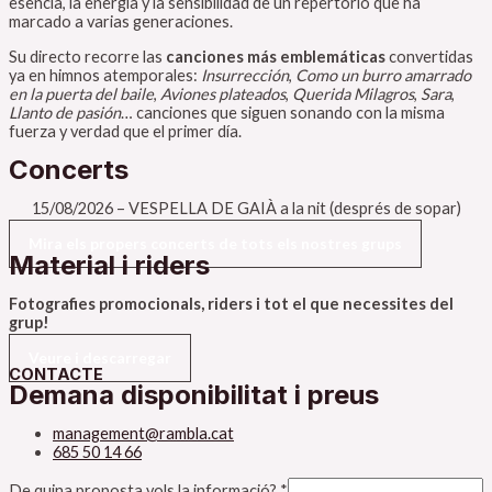
esencia, la energía y la sensibilidad de un repertorio que ha
marcado a varias generaciones.
Su directo recorre las
canciones más emblemáticas
convertidas
ya en himnos atemporales:
Insurrección
,
Como un burro amarrado
en la puerta del baile
,
Aviones plateados
,
Querida Milagros
,
Sara
,
Llanto de pasión
… canciones que siguen sonando con la misma
fuerza y verdad que el primer día.
Concerts
15/08/2026
–
VESPELLA DE GAIÀ
a la nit (després de sopar)
Mira els propers concerts de tots els nostres grups
Material i riders
Fotografies promocionals, riders i tot el que necessites del
grup!
Veure i descarregar
CONTACTE
Demana disponibilitat i preus
management@rambla.cat
685 50 14 66
De quina proposta vols la informació?
*