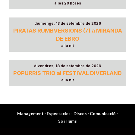
a les 20 hores
diumenge, 13 de setembre de 2026
PIRATAS RUMBVERSIONS (7) a MIRANDA
DE EBRO
a la nit
divendres, 18 de setembre de 2026
POPURRIS TRIO al FESTIVAL DIVERLAND
a la nit
Management
·
Espectacles
·
Discos
·
Comunicació
·
So i llums