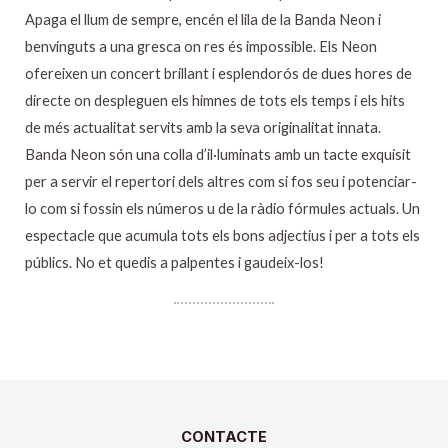
Apaga el llum de sempre, encén el lila de la Banda Neon i
benvinguts a una gresca on res és impossible. Els Neon
ofereixen un concert brillant i esplendorós de dues hores de
directe on despleguen els himnes de tots els temps i els hits
de més actualitat servits amb la seva originalitat innata.
Banda Neon són una colla d’il·luminats amb un tacte exquisit
per a servir el repertori dels altres com si fos seu i potenciar-
lo com si fossin els números u de la ràdio fórmules actuals. Un
espectacle que acumula tots els bons adjectius i per a tots els
públics. No et quedis a palpentes i gaudeix-los!
CONTACTE