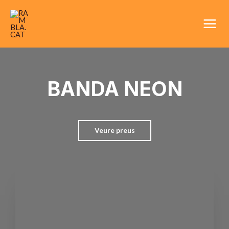
Vés
Main
al
Men
contingut
BANDA NEON
Veure preus