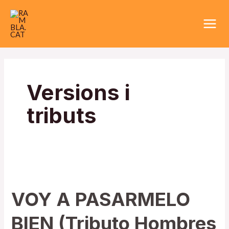
Vés
Main
al
Men
contingut
Paginació
d'entrades
Versions i
tributs
VOY
A
VOY A PASARMELO
PASARMELO
BIEN
BIEN (Tributo Hombres
(Tributo