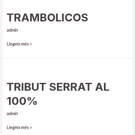
TRAMBOLICOS
admin
Llegeix més »
TRIBUT
SERRAT
TRIBUT SERRAT AL
AL
100%
100%
admin
Llegeix més »