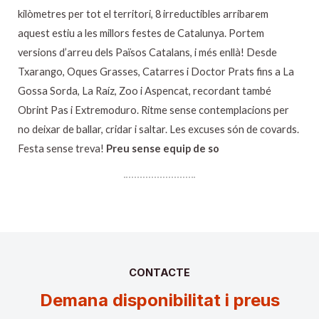
kilòmetres per tot el territori, 8 irreductibles arribarem
aquest estiu a les millors festes de Catalunya. Portem
versions d’arreu dels Països Catalans, i més enllà! Desde
Txarango, Oques Grasses, Catarres i Doctor Prats fins a La
Gossa Sorda, La Raíz, Zoo i Aspencat, recordant també
Obrint Pas i Extremoduro. Ritme sense contemplacions per
no deixar de ballar, cridar i saltar. Les excuses són de covards.
Festa sense treva!
Preu sense equip de so
CONTACTE
Demana disponibilitat i preus