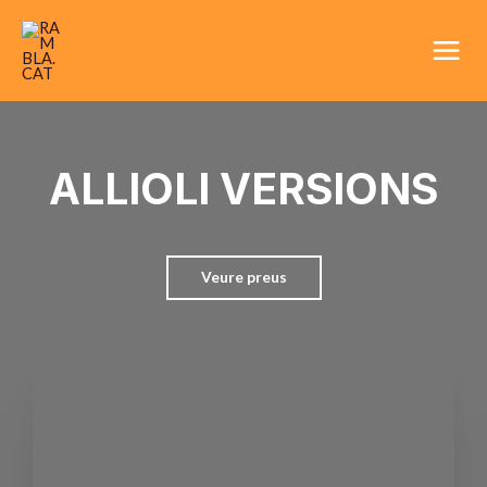
Vés
Main
al
Men
contingut
ALLIOLI VERSIONS
Veure preus