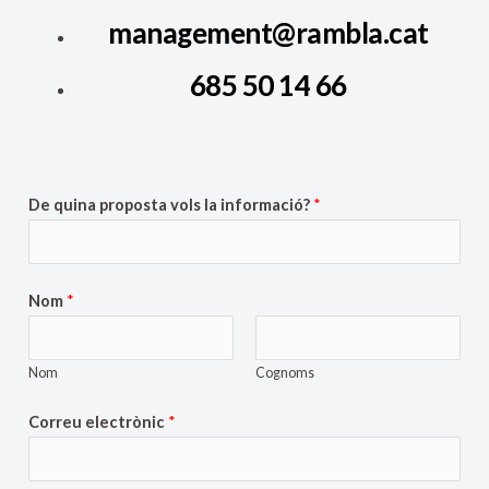
management@rambla.cat
685 50 14 66
De quina proposta vols la informació?
*
Nom
*
Nom
Cognoms
Correu electrònic
*