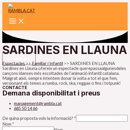
Main
Vés
Menu
al
contingut
SARDINES EN LLAUNA
Veure preus
Espectacles
>>
Familiar i Infantil
>>
SARDINES EN LLAUNA
Sardines en Llauna ofereix un espectacle querepassaalgunesdeles
cançons idanses més escoltades de l’animació infantil catalana.
Malgrat això, sempre intentem donar la volta a tot el que fem,
versionant els temes a rumba, rock, ska, reggae o fins i totpunk!
CONTACTE
Demana disponibilitat i preus
management@rambla.cat
685 50 14 66
De quina proposta vols la informació?
*
Nom
*
Nom