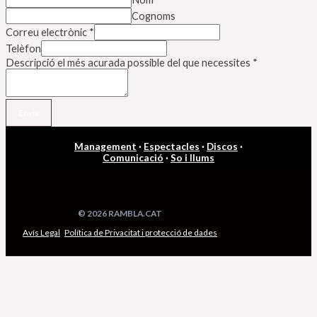
Cognoms
Correu electrònic
*
Telèfon
Descripció el més acurada possible del que necessites
*
Envia
Management
·
Espectacles
·
Discos
·
Comunicació
·
So i llums
© 2026 RAMBLA.CAT
Avís Legal
Política de Privacitat i protecció de dades