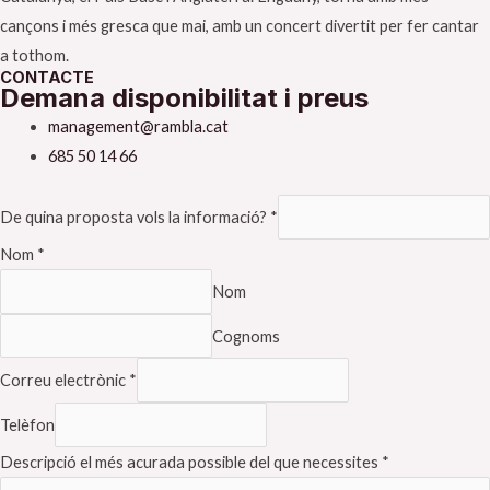
cançons i més gresca que mai, amb un concert divertit per fer cantar
a tothom.
CONTACTE
Demana disponibilitat i preus
management@rambla.cat
685 50 14 66
De quina proposta vols la informació?
*
Nom
*
Nom
Cognoms
Correu electrònic
*
Telèfon
Descripció el més acurada possible del que necessites
*