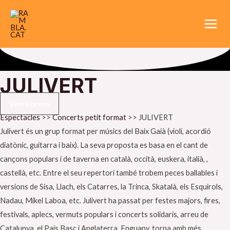
Vés
Main
al
Men
contingut
JULIVERT
Veure preus
Espectacles
>>
Concerts petit format
>>
JULIVERT
Julivert és un grup format per músics del Baix Gaià (violí, acordió
diatònic, guitarra i baix). La seva proposta es basa en el cant de
cançons populars i de taverna en català, occità, euskera, italià, ,
castellà, etc. Entre el seu repertori també trobem peces ballables i
versions de Sisa, Llach, els Catarres, la Trinca, Skatalà, els Esquirols,
Nadau, Mikel Laboa, etc. Julivert ha passat per festes majors, fires,
festivals, aplecs, vermuts populars i concerts solidaris, arreu de
Catalunya, el País Basc i Anglaterra. Enguany, torna amb més