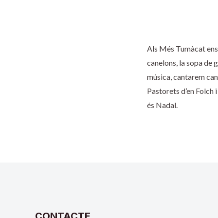
Als Més Tumàcat ens ag
canelons, la sopa de g
música, cantarem canço
Pastorets d’en Folch 
és Nadal.
CONTACTE