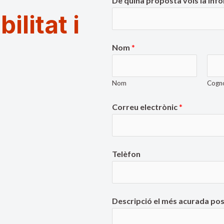
De quina proposta vols la inf
litat i
Nom
*
Nom
Cogn
Correu electrònic
*
Telèfon
Descripció el més acurada pos