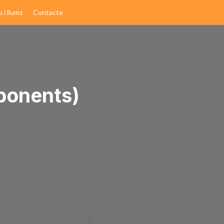
o i llums
Contacte
ponents)