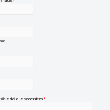
ormació?
*
oms
sible del que necessites
*