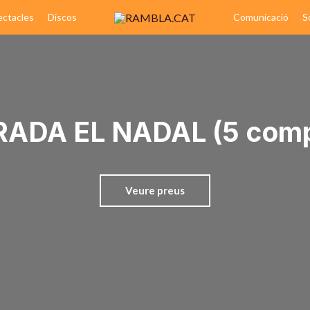
ectacles
Discos
Comunicació
S
ADA EL NADAL (5 com
Veure preus