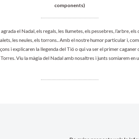
components)
rada el Nadal, els regals, les llumetes, els pessebres, l’arbre, els d
alets, les neules, els torrons.. Amb el nostre humor particular i, 
ns i explicaren la llegenda del Tió o qui va ser el primer caganer o 
i Torres. Viu la màgia del Nadal amb nosaltres i junts somiarem en u