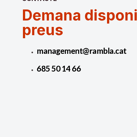
Demana disponibi
preus
management@rambla.cat
685 50 14 66