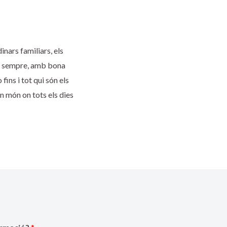
inars familiars, els
com sempre, amb bona
fins i tot qui són els
n món on tots els dies