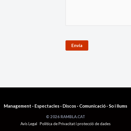
Envia
Management
·
Espectacles
·
Discos
·
Comunicació
·
So i llums
© 2026 RAMBLA.CAT
Avís Legal
Política de Privacitat i protecció de dades