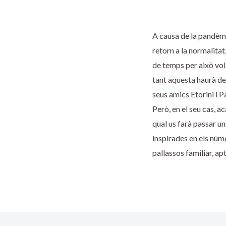
A causa de la pandèmi
retorn a la normalitat
de temps per això vol 
tant aquesta haurà de 
seus amics Etorini i P
Però, en el seu cas, a
qual us farà passar u
inspirades en els núm
pallassos familiar, ap