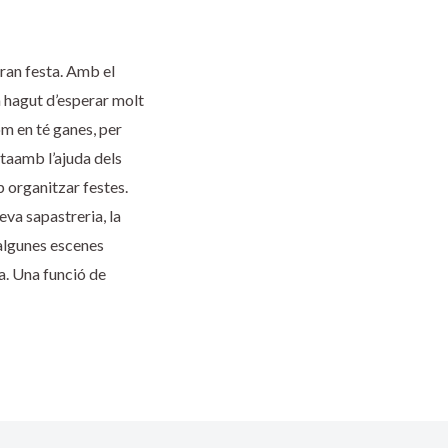
gran festa. Amb el
Ha hagut d’esperar molt
om en té ganes, per
ptaamb l’ajuda dels
p organitzar festes.
eva sapastreria, la
 algunes escenes
a. Una funció de