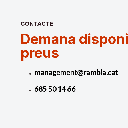
CONTACTE
Demana disponibi
preus
management@rambla.cat
685 50 14 66