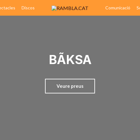
ectacles
Discos
Comunicació
S
BÃKSA
Veure preus