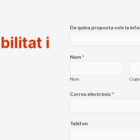
De quina proposta vols la inf
litat i
Nom
*
Nom
Cogn
Correu electrònic
*
Telèfon