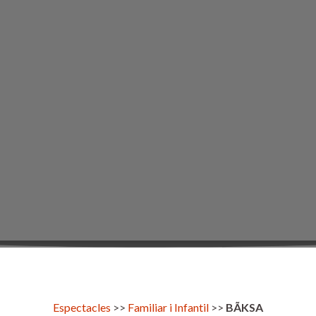
Espectacles
>>
Familiar i Infantil
>>
BÃKSA