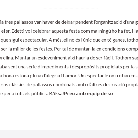
a tres pallassos van haver de deixar pendent l’organització d’una 
, el sr. Edetti vol celebrar aquesta festa com mai ningú ho ha fet. 
que sigui espectacular. A més, ell no és l’únic que en té ganes, toth
ser la millor de les festes. Per tal de muntar-la en condicions com
arelina. Muntar un esdeveniment així hauria de ser fàcil. Tothom sa
caba sent una sèrie d’impediments i despropòsits propiciats per la s
na bona estona plena d’alegria i humor. Un espectacle on trobarem
eros clàssics de pallassos combinats amb d’altres de creació pròpi
te per a tots els públics: Bāksa!
Preu amb equip de so