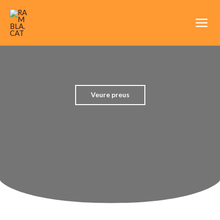
Vés
Main
al
Men
contingut
Veure preus