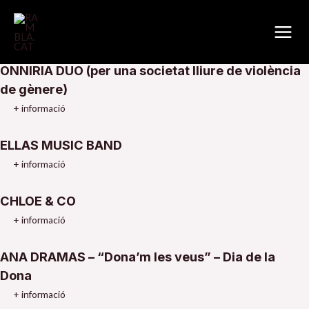
En femení
Vés
Main
al
tornar a Management
Men
contingut
ONNIRIA DUO (per una societat lliure de violència
de gènere)
+ informació
ELLAS MUSIC BAND
+ informació
CHLOE & CO
+ informació
ANA DRAMAS – “Dona’m les veus” – Dia de la
Dona
+ informació