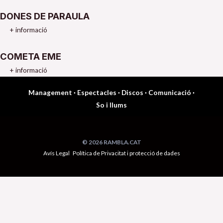
DONES DE PARAULA
+ informació
COMETA EME
+ informació
Management
·
Espectacles
·
Discos
·
Comunicació
·
So i llums
© 2026 RAMBLA.CAT
Avís Legal
Política de Privacitat i protecció de dades